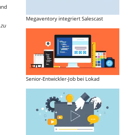
und
Megaventory integriert Salescast
 zu
Senior-Entwickler-Job bei Lokad