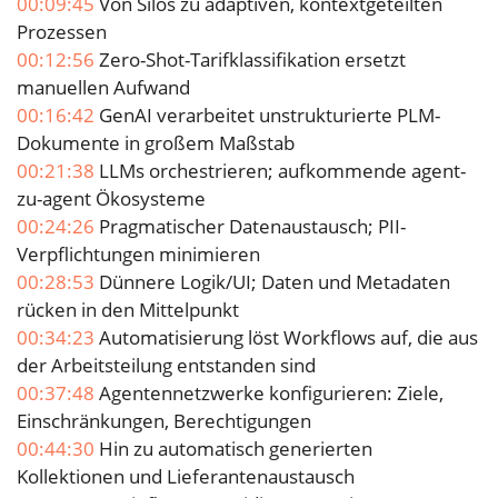
00:09:45
Von Silos zu adaptiven, kontextgeteilten
Prozessen
00:12:56
Zero-Shot-Tarifklassifikation ersetzt
manuellen Aufwand
00:16:42
GenAI verarbeitet unstrukturierte PLM-
Dokumente in großem Maßstab
00:21:38
LLMs orchestrieren; aufkommende agent-
zu-agent Ökosysteme
00:24:26
Pragmatischer Datenaustausch; PII-
Verpflichtungen minimieren
00:28:53
Dünnere Logik/UI; Daten und Metadaten
rücken in den Mittelpunkt
00:34:23
Automatisierung löst Workflows auf, die aus
der Arbeitsteilung entstanden sind
00:37:48
Agentennetzwerke konfigurieren: Ziele,
Einschränkungen, Berechtigungen
00:44:30
Hin zu automatisch generierten
Kollektionen und Lieferantenaustausch