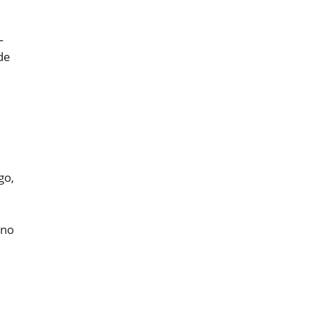
—
de
go,
 no