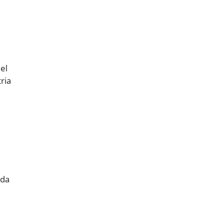
el
ria
eda