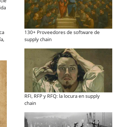
cie
ida
ica
130+ Proveedores de software de
a,
supply chain
RFI, RFP y RFQ: la locura en supply
chain