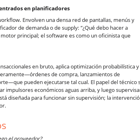
entrados en planificadores
 workflow. Envolven una densa red de pantallas, menús y
anificador de demanda o de supply: “¿Qué debo hacer a
motor principal; el software es como un oficinista que
nsaccionales en bruto, aplica optimización probabilística y
ncieramente—órdenes de compra, lanzamientos de
orte—que pueden ejecutarse tal cual. El papel del técnico 
car impulsores económicos aguas arriba, y luego supervisa
está diseñada para funcionar sin supervisión; la intervenci
or.
os
ego el proveedor?