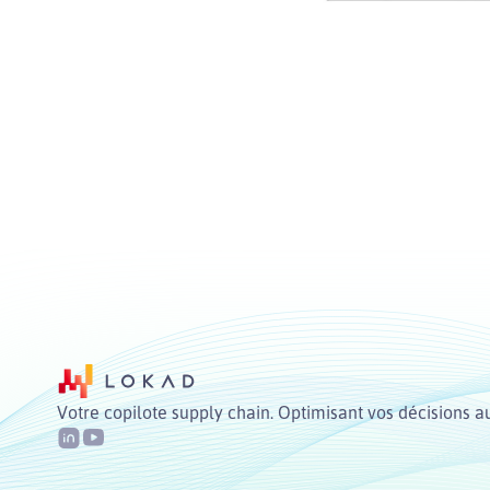
Votre copilote supply chain. Optimisant vos décisions a