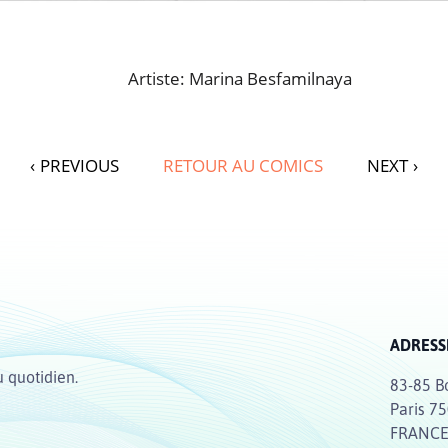
Artiste: Marina Besfamilnaya
‹
PREVIOUS
RETOUR AU COMICS
NEXT
›
ADRESS
u quotidien.
83-85 B
Paris 7
FRANC