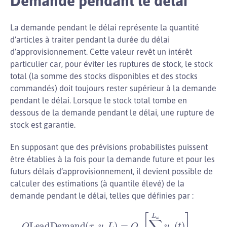
Demande pendant le délai
La demande pendant le délai représente la quantité
d’articles à traiter pendant la durée du délai
d’approvisionnement. Cette valeur revêt un intérêt
particulier car, pour éviter les ruptures de stock, le stock
total (la somme des stocks disponibles et des stocks
commandés) doit toujours rester supérieur à la demande
pendant le délai. Lorsque le stock total tombe en
dessous de la demande pendant le délai, une rupture de
stock est garantie.
En supposant que des prévisions probabilistes puissent
être établies à la fois pour la demande future et pour les
futurs délais d’approvisionnement, il devient possible de
calculer des estimations (à quantile élevé) de la
demande pendant le délai, telles que définies par :
Q
LeadDemand
(
τ
,
y
,
L
)
=
Q
τ
[
∑
t
=
1
L
ω
y
ω
(
t
)
]
ω
∈
Ω