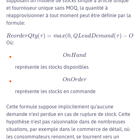
supposant un modèle de stocks simple à article unique
et fournisseur unique sans MOQ, la quantité à
réapprovisionner à tout moment peut être définie par la
formule:
R
e
o
r
d
e
r
Q
−
t
y
O
(
n
τ
)
H
=
a
m
n
a
d
x
−
(
0
O
,
Q
n
O
L
e
r
a
d
d
e
D
r
)
e
m
a
n
d
(
τ
)
Où:
O
n
H
a
n
d
représente les stocks disponibles
O
n
O
r
d
e
r
représente les stocks en commande
Cette formule suppose implicitement qu’aucune
demande n’est perdue en cas de rupture de stock. Cette
hypothèse n’est pas raisonnable dans de nombreuses
situations, par exemple dans le commerce de détail, où
les consommateurs renoncent, se tournent vers un