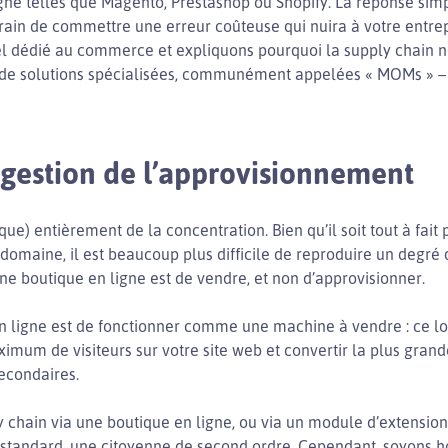
ne telles que Magento, Prestashop ou Shopify. La réponse simple
rain de commettre une erreur coûteuse qui nuira à votre entrep
l dédié au commerce et expliquons pourquoi la supply chain ne
de de solutions spécialisées, communément appelées « MOMs » – 
 gestion de l’approvisionnement
ue) entièrement de la concentration. Bien qu’il soit tout à fait
domaine, il est beaucoup plus difficile de reproduire un degré
’une boutique en ligne est de vendre, et non d’approvisionner.
en ligne est de fonctionner comme une machine à vendre : ce log
imum de visiteurs sur votre site web et convertir la plus grande
secondaires.
ly chain via une boutique en ligne, ou via un module d’extension
 standard, une citoyenne de second ordre. Cependant, soyons hon