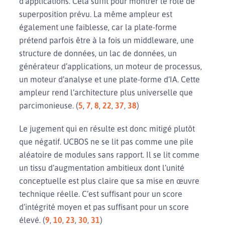
d’applications. Cela suffit pour montrer le rôle de
superposition prévu. La même ampleur est
également une faiblesse, car la plate-forme
prétend parfois être à la fois un middleware, une
structure de données, un lac de données, un
générateur d’applications, un moteur de processus,
un moteur d’analyse et une plate-forme d’IA. Cette
ampleur rend l’architecture plus universelle que
parcimonieuse. (
5
,
7
,
8
,
22
,
37
,
38
)
Le jugement qui en résulte est donc mitigé plutôt
que négatif. UCBOS ne se lit pas comme une pile
aléatoire de modules sans rapport. Il se lit comme
un tissu d’augmentation ambitieux dont l’unité
conceptuelle est plus claire que sa mise en œuvre
technique réelle. C’est suffisant pour un score
d’intégrité moyen et pas suffisant pour un score
élevé. (
9
,
10
,
23
,
30
,
31
)