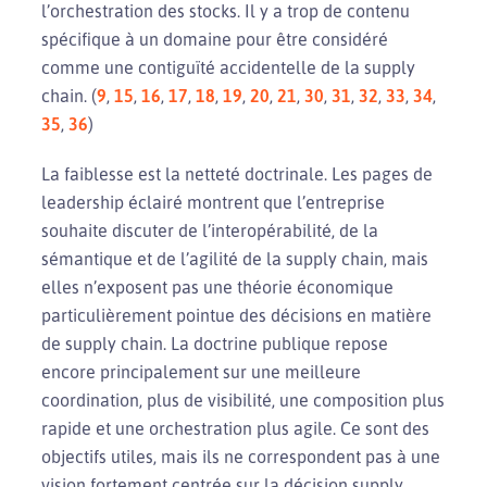
l’orchestration des stocks. Il y a trop de contenu
spécifique à un domaine pour être considéré
comme une contiguïté accidentelle de la supply
chain. (
9
,
15
,
16
,
17
,
18
,
19
,
20
,
21
,
30
,
31
,
32
,
33
,
34
,
35
,
36
)
La faiblesse est la netteté doctrinale. Les pages de
leadership éclairé montrent que l’entreprise
souhaite discuter de l’interopérabilité, de la
sémantique et de l’agilité de la supply chain, mais
elles n’exposent pas une théorie économique
particulièrement pointue des décisions en matière
de supply chain. La doctrine publique repose
encore principalement sur une meilleure
coordination, plus de visibilité, une composition plus
rapide et une orchestration plus agile. Ce sont des
objectifs utiles, mais ils ne correspondent pas à une
vision fortement centrée sur la décision supply