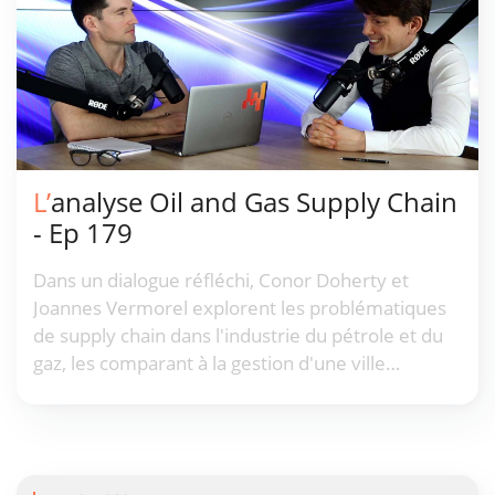
L’analyse Oil and Gas Supply Chain
- Ep 179
Dans un dialogue réfléchi, Conor Doherty et
Joannes Vermorel explorent les problématiques
de supply chain dans l'industrie du pétrole et du
gaz, les comparant à la gestion d'une ville
miniature plutôt qu'à de simples entreprises.
Vermorel critique les méthodes conventionnelles
centrées sur la criticité, prônant l'automatisation
et les modèles numériques pour améliorer