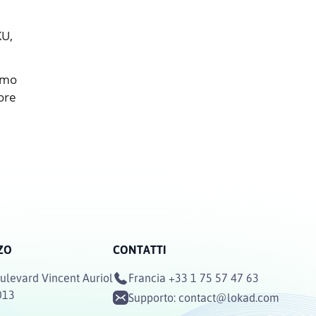
KU,
iamo
tore
ZO
CONTATTI
ulevard Vincent Auriol
Francia
+33 1 75 57 47 63
013
Supporto:
contact@lokad.com