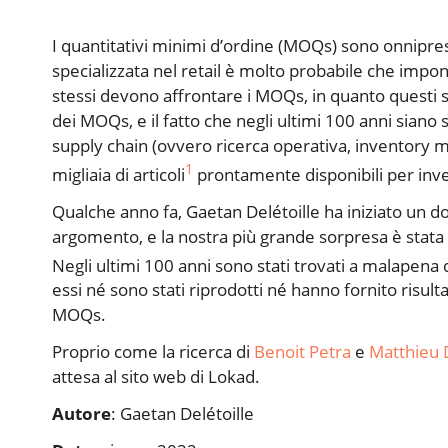
I quantitativi minimi d’ordine (MOQs) sono onnipres
specializzata nel retail è molto probabile che impon
stessi devono affrontare i MOQs, in quanto questi s
dei MOQs, e il fatto che negli ultimi 100 anni siano sta
supply chain (ovvero ricerca operativa, inventory 
1
migliaia di articoli
prontamente disponibili per inve
Qualche anno fa, Gaetan Delétoille ha iniziato un 
argomento, e la nostra più grande sorpresa è stata s
Negli ultimi 100 anni sono stati trovati a malapena 
essi né sono stati riprodotti né hanno fornito risultat
MOQs.
Proprio come la ricerca di
Benoit Petra
e
Matthieu 
attesa al sito web di Lokad.
Autore
: Gaetan Delétoille