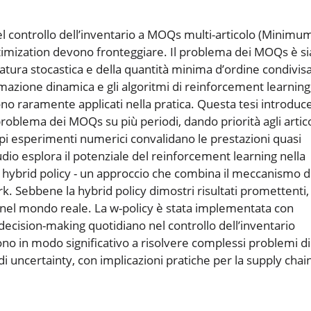
el controllo dell’inventario a MOQs multi-articolo (Minimu
ptimization devono fronteggiare. Il problema dei MOQs è si
 natura stocastica e della quantità minima d’ordine condivis
mmazione dinamica e gli algoritmi di reinforcement learning
o raramente applicati nella pratica. Questa tesi introduce
problema dei MOQs su più periodi, dando priorità agli artico
pi esperimenti numerici convalidano le prestazioni quasi
tudio esplora il potenziale del reinforcement learning nella
hybrid policy - un approccio che combina il meccanismo d
. Sebbene la hybrid policy dimostri risultati promettenti,
e nel mondo reale. La w-policy è stata implementata con
 decision-making quotidiano nel controllo dell’inventario
cono in modo significativo a risolvere complessi problemi di
 di uncertainty, con implicazioni pratiche per la supply chai