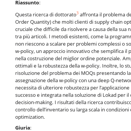
Riassunto
:
3
Questa ricerca di dottorato
affronta il problema d
Order Quantity) che molti clienti di supply chain o
cruciale che difficile da risolvere a causa della sua
tra più articoli. I metodi esistenti, come la progra
non riescono a scalare per problemi complessi o son
w-policy, un approccio innovativo che semplifica il 
nella costruzione del miglior ordine potenziale. Am
ottimali e la robustezza della w-policy. Inoltre, lo s
risoluzione del problema dei MOQs presentando la 
assegnazione della w-policy con una deep Q-network
necessita di ulteriore robustezza per l’applicazion
successo e integrata nella soluzione di Lokad per il
decision-making. I risultati della ricerca contribuis
controllo dell’inventario su larga scala in condizioni
optimization.
Giuria
: