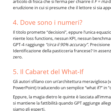
articolo di fisica che si ferma per chiarire il
F = ma
d
erudizione in cui si presume che il lettore si sia ap
4. Dove sono i numeri?
Il titolo promette “decisioni”, eppure l’unica equazi
niente loss functions, nessun KPI, nessun benchmark
GPT‑4 raggiunge
“circa il 90% accuracy”.
Precisione
Identificazione della pasticceria francese? In assen
zero.
5. Il Cabaret del What‑If
Gli autori sfilano con un’architettura meravigliosa (
PowerPoint) traducendo un semplice “what if?” in 
Eppure, la magia dietro le quinte è lasciata all’i
si mantiene la fattibilità quando GPT aggiunge alle
siamo gli esperti.