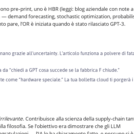
sono pre‑print, uno è HBR (leggi: blog aziendale con note a
in — demand forecasting, stochastic optimization, probabilis
o pare, l’OR è iniziata quando è stato rilasciato GPT‑3.
nano grazie all’uncertainty. L’articolo funziona a polvere di fat
ita da “chiedi a GPT cosa succede se la fabbrica F chiude.”
te come “hardware speciale.” La tua bolletta cloud ti porgerà i
irrilevante
. Contribuisce alla scienza della supply‑chain tan
a filosofia. Se l’obiettivo era dimostrare che gli LLM
ngratulazioni — l’IA lo ha chiaramente fatto, e nessuno si è