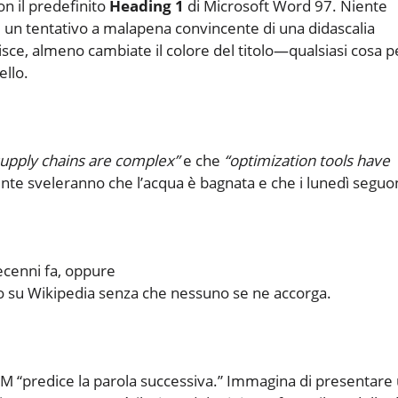
con il predefinito
Heading 1
di Microsoft Word 97. Niente
un tentativo a malapena convincente di una didascalia
isce, almeno cambiate il colore del titolo—qualsiasi cosa p
llo.
upply chains are complex”
e che
“optimization tools have
nte sveleranno che l’acqua è bagnata e che i lunedì segu
decenni fa, oppure
to su Wikipedia senza che nessuno se ne accorga.
LM “predice la parola successiva.” Immagina di presentare