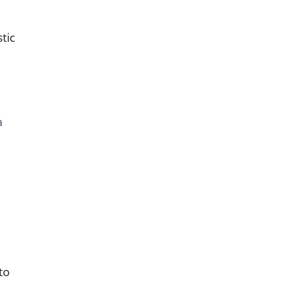
tic
a
to