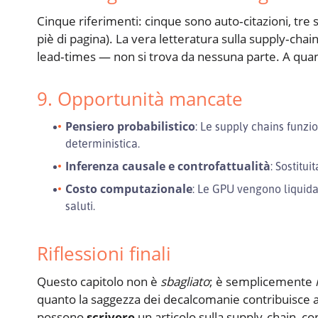
Cinque riferimenti: cinque sono auto‑citazioni, tre 
piè di pagina). La vera letteratura sulla supply‑cha
lead‑times — non si trova da nessuna parte. A quant
9. Opportunità mancate
Pensiero probabilistico
: Le supply chains funzio
deterministica.
Inferenza causale e controfattualità
: Sostitu
Costo computazionale
: Le GPU vengono liquida
saluti.
Riflessioni finali
Questo capitolo non è
sbagliato
; è semplicemente
quanto la saggezza dei decalcomanie contribuisce all
possono
scrivere
un articolo sulla supply‑chain, co