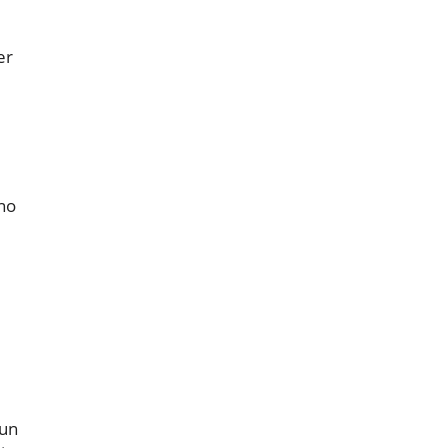
er
ono
 un