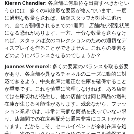
Kieran Chandler
: 各店舗に何単位を出荷すべきかとい
う点には、多くの非線形な要因が絡んでいます。一度
に過剰な数量を送れば、店舗スタッフが対応に追わ
れ、全てが開梱されるまでの1週間、店舗内が混乱状態
になる恐れがあります。一方、十分な数量を送らなけ
れば、スタッフは次のコレクションのための適切なデ
ィスプレイを作ることができません。これらの要素を
どのようにバランスさせるのでしょうか？
Joannes Vermorel
: 多くの要素のバランスを取る必要
があり、各店舗や異なるチャネルのニーズに動的に対
応できるよう、中央倉庫に適正な在庫を確保すること
が重要です。これを慎重に管理しなければ、ある店舗
では在庫切れが発生し、他の店舗では同じ商品の過剰
在庫が生じる可能性があります。残念ながら、ファッ
ション業界では、非常に高価な商品を扱っていない限
り、店舗間での在庫再配分は通常非常にコストがかか
ります。だからこそ、セールイベントが余剰在庫を処
分し、次のコレクションのためのスペースを確保する