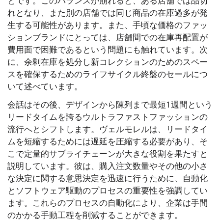
とです。このバランスが崩れると、ある店舗では品切
れとなり、また別の店舗では同じ商品の在庫過多が発
生する可能性があります。また、手頃な価格のファッ
ションブランドにとっては、店舗間での在庫再配置が
費用面で困難であるという問題にも触れています。次
に、余剰在庫を処分し新コレクションのためのスペー
スを確保するためのライフサイクル終盤のセールにつ
いて述べています。
会話はその後、デザインから陳列まで最短1週間という
リードタイムを誇るウルトラファストファッションの
流行へとシフトします。ヴェルモレルは、リードタイ
ムを短縮するためには遅延を圧縮する必要があり、そ
こで定量的サプライチェーンが大きな役割を果たすと
説明しています。彼は、購入注文数量やその他の小さ
な決定に関する意思決定を迅速に行うために、自動化
とソフトウェア駆動のプロセスの重要性を強調してい
ます。これらのプロセスの自動化により、企業は手間
のかかる手動工程を削減することができます。