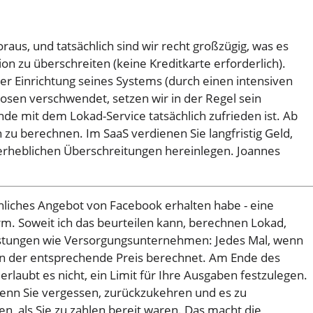
oraus, und tatsächlich sind wir recht großzügig, was es
on zu überschreiten (keine Kreditkarte erforderlich).
r Einrichtung seines Systems (durch einen intensiven
sen verschwendet, setzen wir in der Regel sein
e mit dem Lokad-Service tatsächlich zufrieden ist. Ab
u berechnen. Im SaaS verdienen Sie langfristig Geld,
 erheblichen Überschreitungen hereinlegen.
Joannes
 ähnliches Angebot von Facebook erhalten habe - eine
m. Soweit ich das beurteilen kann, berechnen Lokad,
istungen wie Versorgungsunternehmen: Jedes Mal, wenn
hnen der entsprechende Preis berechnet. Am Ende des
laubt es nicht, ein Limit für Ihre Ausgaben festzulegen.
 wenn Sie vergessen, zurückzukehren und es zu
, als Sie zu zahlen bereit waren. Das macht die