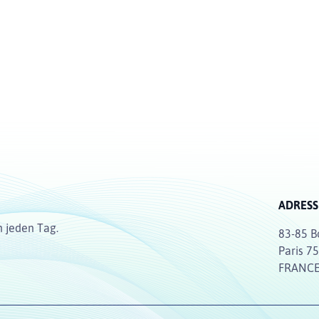
ADRESS
n jeden Tag.
83-85 B
Paris 7
FRANC