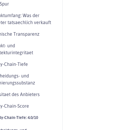
Spur
uktumfang: Was der
ter tatsaechlich verkauft
nische Transparenz
kt- und
tekturintegritaet
y-Chain-Tiefe
heidungs- und
mierungssubstanz
sitaet des Anbieters
y-Chain-Score
ly-Chain-Tiefe: 4.0/10