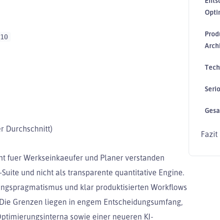
Ents
Opti
Prod
10
Archi
Tech
Serio
Gesa
er Durchschnitt)
Fazit
ht fuer Werkseinkaeufer und Planer verstanden
Suite und nicht als transparente quantitative Engine.
rungspragmatismus und klar produktisierten Workflows
ie Grenzen liegen in engem Entscheidungsumfang,
Optimierungsinterna sowie einer neueren KI-