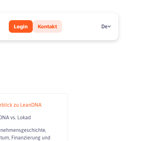
Login
Kontakt
De
rblick zu LeanDNA
DNA vs. Lokad
rnehmensgeschichte,
tum, Finanzierung und