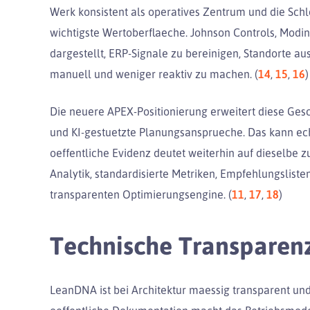
Werk konsistent als operatives Zentrum und die Schle
wichtigste Wertoberflaeche. Johnson Controls, Modi
dargestellt, ERP-Signale zu bereinigen, Standorte a
manuell und weniger reaktiv zu machen. (
14
,
15
,
16
)
Die neuere APEX-Positionierung erweitert diese Ges
und KI-gestuetzte Planungsansprueche. Das kann ech
oeffentliche Evidenz deutet weiterhin auf dieselbe 
Analytik, standardisierte Metriken, Empfehlungsliste
transparenten Optimierungsengine. (
11
,
17
,
18
)
Technische Transparen
LeanDNA ist bei Architektur maessig transparent un