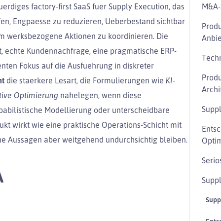
rdiges factory-first SaaS fuer Supply Execution, das
M&A-
fen, Engpaesse zu reduzieren, Ueberbestand sichtbar
Prod
m werksbezogene Aktionen zu koordinieren. Die
Anbie
t, echte Kundennachfrage, eine pragmatische ERP-
Tech
ten Fokus auf die Ausfuehrung in diskreter
Produ
ht
die staerkere Lesart, die Formulierungen wie
KI-
Archi
tive Optimierung
nahelegen, wenn diese
Suppl
babilistische Modellierung oder unterscheidbare
t wirkt wie eine praktische Operations-Schicht mit
Entsc
he Aussagen aber weitgehend undurchsichtig bleiben.
Opti
Serio
A
Suppl
Supp