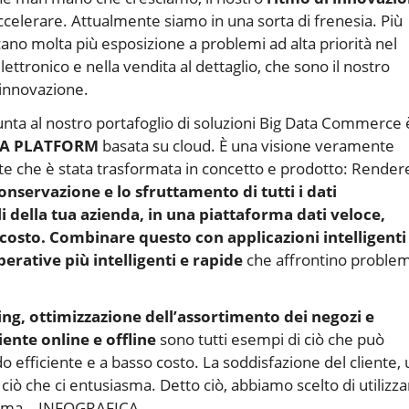
ccelerare. Attualmente siamo in una sorta di frenesia. Più
ficano molta più esposizione a problemi ad alta priorità nel
ttronico e nella vendita al dettaglio, che sono il nostro
’innovazione.
unta al nostro portafoglio di soluzioni Big Data Commerce 
TA PLATFORM
basata su cloud. È una visione veramente
e che è stata trasformata in concetto e prodotto: Rende
conservazione e lo sfruttamento di tutti i dati
i della tua azienda, in una piattaforma dati veloce,
so costo. Combinare questo con applicazioni intelligenti
erative più intelligenti e rapide
che affrontino problem
ing, ottimizzazione dell’assortimento dei negozi e
ente online e offline
sono tutti esempi di ciò che può
 efficiente e a basso costo. La soddisfazione del cliente, 
 ciò che ci entusiasma. Detto ciò, abbiamo scelto di utilizz
issima… INFOGRAFICA.