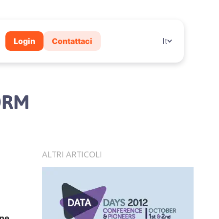
Login
Contattaci
It
ORM
ALTRI ARTICOLI
one