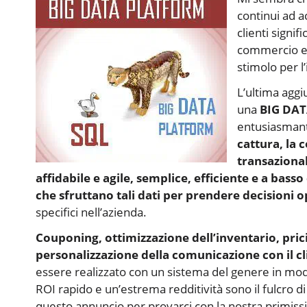
continui ad a
clienti signi
commercio ele
stimolo per l
L’ultima aggi
una
BIG DA
entusiasmant
cattura, la 
transazional
affidabile e agile, semplice, efficiente e a bas
che sfruttano tali dati per prendere decisioni op
specifici nell’azienda.
Couponing, ottimizzazione dell’inventario, pric
personalizzazione della comunicazione con il cli
essere realizzato con un sistema del genere in modo
ROI rapido e un’estrema redditività sono il fulcro di
questo annuncio per provarci con la nostra prim