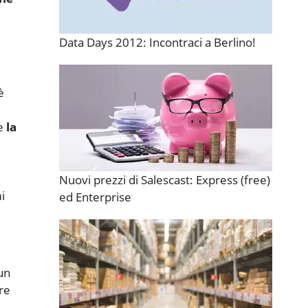
Data Days 2012: Incontraci a Berlino!
è
re
la
Nuovi prezzi di Salescast: Express (free)
i
ed Enterprise
un
are