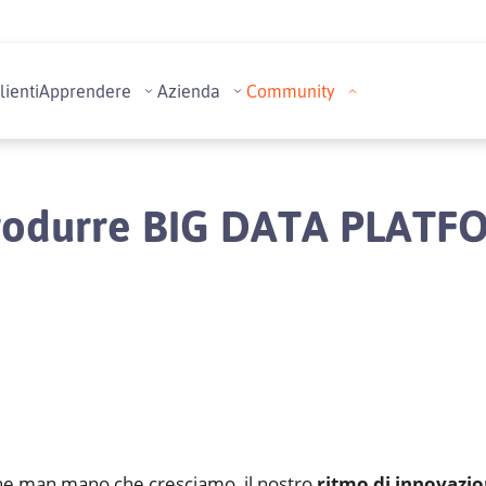
lienti
Apprendere
Azienda
Community
trodurre BIG DATA PLATF
e man mano che cresciamo, il nostro
ritmo di innovazi