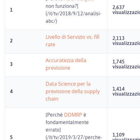
non funziona?]
2,637
1
visualizzazi
(/it/tv/2018/9/12/analisi-
abc/)
Livello di Servizio vs. fill
2,113
2
visualizzazi
rate
Accuratezza della
1,745
3
visualizzazi
previsione
Data Science per la
1,414
previsione della supply
4
visualizzazi
chain
DDMRP
[Perché
è
fondamentalmente
errato]
1,109
5
(/it/tv/2019/3/27/perche-
visualizzazi