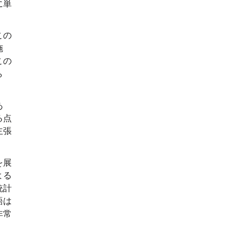
に単
この
施
この
ら
あ
る点
主張
を展
よる
統計
語は
非常