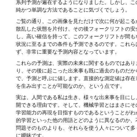
系列予測が遍在するようになりました。しかし、こ
純かつ単調な方法であることに気づくでしょう。
ご覧の通り、この画像を見ただけで次に何が起こる
散乱した状態を片付け、その後フォークリフトの安
し、高い確信を持って、このフォークリフトが間も
状況に至るまでの条件も予測できるのです。これら
ず、非常に重要な予測内容となっています。
これらの予測は、実際の未来に関するものではあり
り、その後に起こった出来事も既に過去のものだか
で、予測と呼ぶに値します。直接的な測定値は存在
を生み出すことが可能なのか、という点です。
実は、人間である私は生き、様々な出来事を目にし
開できる理由です。そして、機械学習とはまさにそ
学習能力の再現を目指すものであるということがわ
的学習といった他の用語とどのように異なるのか、
問題そのものよりも、それらを使う人々について多
に曖昧です。