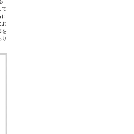
る
して
方に
にお
来を
あり