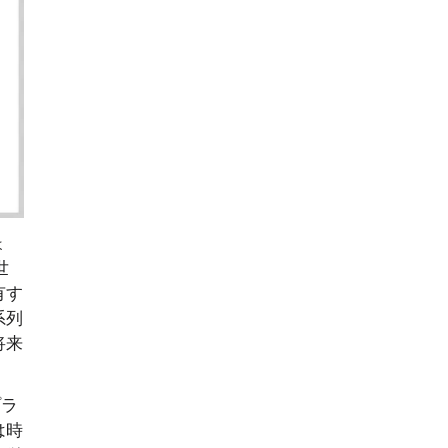
ょ
世
有す
系列
将来
プラ
は時