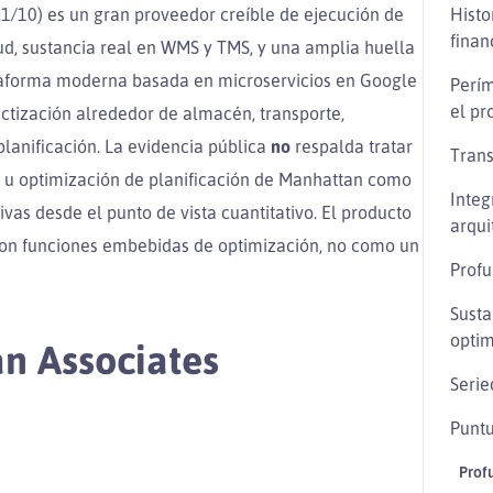
1/10) es un gran proveedor creíble de ejecución de
Histo
finan
oud, sustancia real en WMS y TMS, y una amplia huella
ataforma moderna basada en microservicios en Google
Perím
el p
uctización alrededor de almacén, transporte,
lanificación. La evidencia pública
no
respalda tratar
Trans
u optimización de planificación de Manhattan como
Integ
as desde el punto de vista cuantitativo. El producto
arqui
con funciones embebidas de optimización, no como un
Profu
Susta
optim
n Associates
Serie
Puntu
Prof