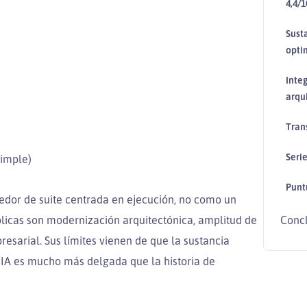
4,4/1
Sust
opti
Inte
arqui
Tran
Seri
simple)
Punt
or de suite centrada en ejecución, no como un
úblicas son modernización arquitectónica, amplitud de
Conc
esarial. Sus límites vienen de que la sustancia
 IA es mucho más delgada que la historia de