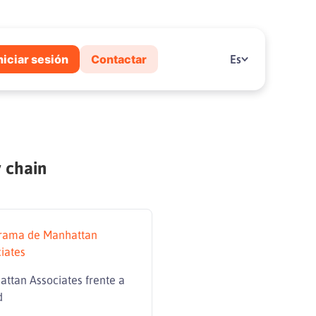
niciar sesión
Contactar
Es
 chain
rama de Manhattan
iates
ttan Associates frente a
d