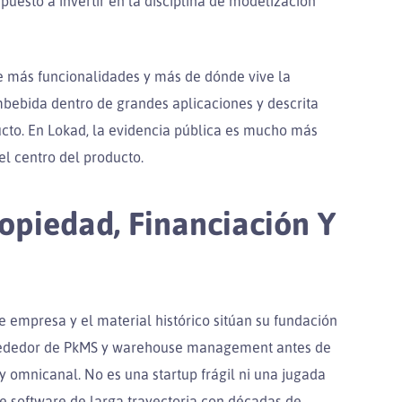
spuesto a invertir en la disciplina de modelización
e más funcionalidades y más de dónde vive la
embebida dentro de grandes aplicaciones y descrita
cto. En Lokad, la evidencia pública es mucho más
el centro del producto.
ropiedad, Financiación Y
 empresa y el material histórico sitúan su fundación
alrededor de PkMS y warehouse management antes de
 omnicanal. No es una startup frágil ni una jugada
e software de larga trayectoria con décadas de