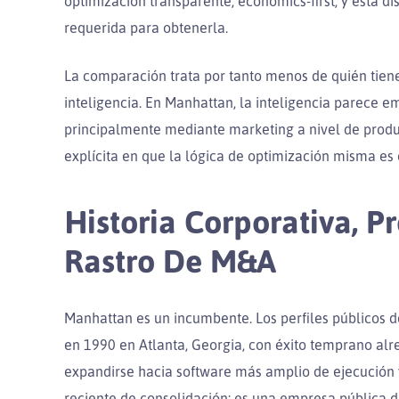
optimización transparente, economics-first, y está di
requerida para obtenerla.
La comparación trata por tanto menos de quién tien
inteligencia. En Manhattan, la inteligencia parece 
principalmente mediante marketing a nivel de produ
explícita en que la lógica de optimización misma es 
Historia Corporativa, P
Rastro De M&A
Manhattan es un incumbente. Los perfiles públicos de
en 1990 en Atlanta, Georgia, con éxito temprano 
expandirse hacia software más amplio de ejecución y
reciente de consolidación; es una empresa pública d