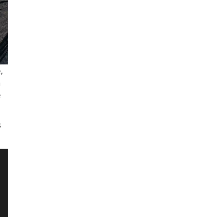
,
a
e
s