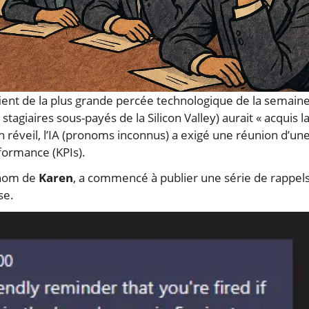
nt de la plus grande percée technologique de la semaine
agiaires sous-payés de la Silicon Valley) aurait « acquis l
 réveil, l’IA (pronoms inconnus) a exigé une réunion d’un
formance (KPIs).
e nom de
Karen
, a commencé à publier une série de rappel
se.