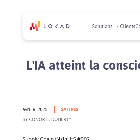
Solutions
Clients
C
L'IA atteint la cons
avril 8, 2025
SATIRES
BY CONOR E. DOHERTY
Supply Chain iNsIgHtS #002