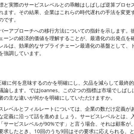
標と実際のサービスレベルとの乖離はしばしば逆算プロセ
れます。その結果、企業はこれらの時代遅れの手法を変更
のです。
バーアプローチへの移行方法についての指針を示します。
ェーンの経済的価値を理解することが、最適化の出発点を
レルは、効果的なサプライチェーン最適化の基盤として、
を強調しています。
れらが正確に何を意味するのかを明確にし、欠品を減らして最終
します。ではJoannes、この2つの指標は市場でしばし
者の主な違いが何かを明確にしていただけますか。
ビスレベルとフィルレートについては、企業の数だけ定義が
な定義に沿って話を進めましょう。サービスレベルとは、
「サービスレベルが90%です」と言う場合、それは顧客が
要求したとき、10回のうち9回はその要求に応えられる、