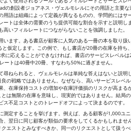
でよく使用されるツールであるフィルレートとサービスレ
kadの創設者ジョアネス・ヴェルモレルにその用語と主要な
の用語は組織によって定義が異なるものの、学問的にはサ
レートは全体の需要のうち提供可能な割合を示すと説明し
も高いフィルレートにつながらないことを強調しました。
用います。ある書店が顧客に人気のある一冊の本を取り扱
ると仮定します。この例で、もし書店が20冊の在庫を持ち
要求に応えることができなければ、書店のサービスレベルは2
レートは40冊中20冊、すなわち50%に過ぎません。
て尋ねられると、ヴェルモレルは単純な答えはないと説明
も最良の戦略ではありません。なぜなら、高いサービスレベル
果、在庫保持コストの増加や在庫評価損のリスクが高まる
ることは無限の在庫を意味し、現実的ではありません。結局の
ビス不足コストとのトレードオフによって決まるのです。
測定することを挙げます。例えば、ある顧客が1,000ユニ
合、翌日に同じ顧客が類似の要求をしてくるかもしれませ
のリクエストとみなすべきか、同一のリクエストとして扱うべ