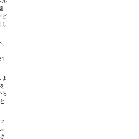
ベル
違
ービ
まし
い、
、
1
しま
を
から
と
ッ
ん。
き