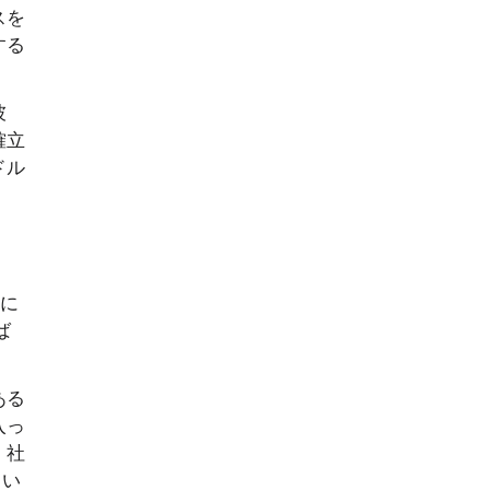
スを
する
彼
確立
ドル
的に
ば
ある
入っ
、社
とい