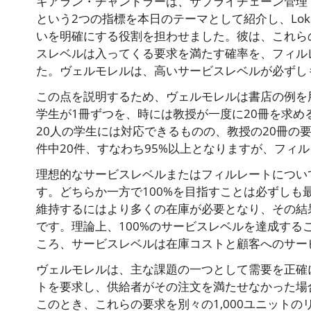
キアラン・チャンドラーは、サプライチェーン管理
という2つの指標を本日のテーマとして紹介し、Lo
いを明確にする役割を担わせました。彼は、これら
スレベルは入ってくる要求を満たす確率を、フィル
た。ヴェルモレルは、高いサービスレベルが必ずし
この点を説明するため、ヴェルモレルは書店の例を
学生が1冊ずつを、時には教授が一度に20冊を求め
20人の学生には対応できるものの、教授の20冊の
件中20件、すなわち95%以上となりますが、フィル
理想的なサービスレベルまたはフィルレートについ
す。どちらか一方で100%を目指すことは必ずし
維持するにはより多くの在庫が必要となり、その結
です。理論上、100%のサービスレベルを達成す
ころ、サービスレベルは在庫コストと顧客へのサー
ヴェルモレルは、主な課題の一つとして需要を正確に
トを要求し、供給者がその注文を満たせなかった場
このとき、これらの要求を別々の1,000ユニット