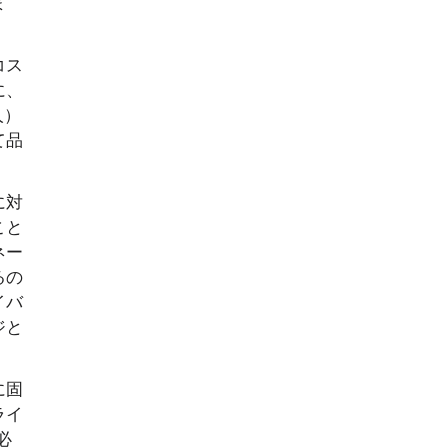
ま
コス
に、
人）
て品
に対
こと
ネー
るの
イバ
ジと
に固
ライ
必