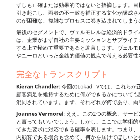
ずしも正確または効果的ではないと指摘します。目
引き起こし、両者の不一致を補正する文化が醸成さ
のが困難な、複雑なプロセスに巻き込まれてしまう
最後のセグメントで、ヴェルモレルは経済的ドライ
は、企業がまず自社の主要ミッションとサプライチ
する上で極めて重要であると助言します。ヴェルモ
やユーロといった金銭的価値の観点で考える必要性
完全なトランスクリプト
Kieran Chandler
: 今回のLokad TVでは、こ
顧客満足を維持するために何ができるかについても議論
混同されています。まず、それぞれが何であり、両
Joannes Vermorel
: ええ。この2つの概念、サー
と言ってもいいでしょう。しかし、ここでは学術的
てきた要求に対応できる確率を表します。つまり、
内顧客である場合も含めて、何かを届けてほしいと