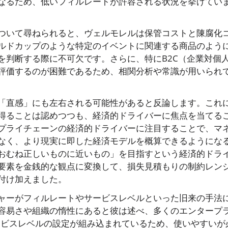
なるため、低いフィルレートが許容される状況を挙げてい
ついて尋ねられると、ヴェルモレルは保管コストと陳腐化
ルドカップのような特定のイベントに関連する商品のよう
を判断する際に不可欠です。さらに、特にB2C（企業対個
評価するのが困難であるため、相関分析や常識が用いられ
「直感」にも左右される可能性があると反論します。これ
得ることは認めつつも、経済的ドライバーに焦点を当てる
プライチェーンの経済的ドライバーに注目することで、マ
なく、より現実に即した経済モデルを概算できるようにな
おむね正しいものに近いもの」を目指すという経済的ドラ
要素を金銭的な観点に変換して、損失見積もりの制約レン
付け加えました。
ャーがフィルレートやサービスレベルといった旧来の手法
容易さや組織の惰性にあると彼は述べ、多くのエンタープ
サービスレベルの設定が組み込まれているため、使いやすいが