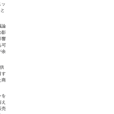
ニッ
果と
議論
の影
影響
る可
が余
供
目す
た商
ンを
与え
販売