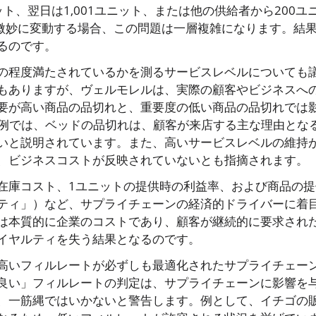
ト、翌日は1,001ユニット、または他の供給者から200ユ
が微妙に変動する場合、この問題は一層複雑になります。結
るのです。
の程度満たされているかを測るサービスレベルについても
もありますが、ヴェルモレルは、実際の顧客やビジネスへ
要が高い商品の品切れと、重要度の低い商品の品切れでは
の例では、ベッドの品切れは、顧客が来店する主な理由とな
いと説明されています。また、高いサービスレベルの維持
、ビジネスコストが反映されていないとも指摘されます。
在庫コスト、1ユニットの提供時の利益率、および商品の提
ティ」）など、サプライチェーンの経済的ドライバーに着
は本質的に企業のコストであり、顧客が継続的に要求され
イヤルティを失う結果となるのです。
高いフィルレートが必ずしも最適化されたサプライチェー
良い」フィルレートの判定は、サプライチェーンに影響を
、一筋縄ではいかないと警告します。例として、イチゴの