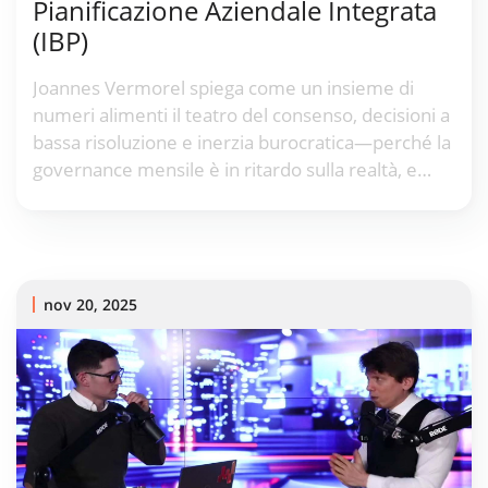
Pianificazione Aziendale Integrata
(IBP)
Joannes Vermorel spiega come un insieme di
numeri alimenti il teatro del consenso, decisioni a
bassa risoluzione e inerzia burocratica—perché la
governance mensile è in ritardo sulla realtà, e
come un approccio incentrato sull'economia
guidato dall'IA sostituisca la pianificazione rituale
con scommesse migliori.
nov 20, 2025