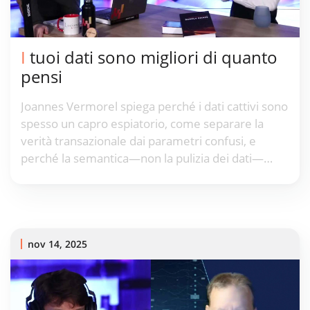
I tuoi dati sono migliori di quanto
pensi
Joannes Vermorel spiega perché i dati cattivi sono
spesso un capro espiatorio, come separare la
verità transazionale dai parametri confusi, e
perché la semantica—non la pulizia dei dati—
guida decisioni affidabili in AI e supply chain.
nov 14, 2025