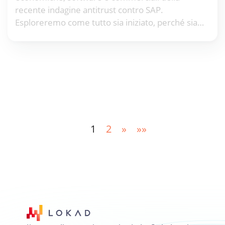
recente indagine antitrust contro SAP.
Esploreremo come tutto sia iniziato, perché sia
importante e cosa le aziende possano fare
riguardo al pervasivo ERP lock-in.
1
2
»
»»