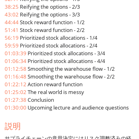
38:25
Reifying the options - 2/3
43:02
Reifying the options - 3/3
44:44
Stock reward function - 1/2
51:41
Stock reward function - 2/2
56:19
Prioritized stock allocations - 1/4
59:59
Prioritized stock allocations - 2/4
01:03:39
Prioritized stock allocations - 3/4
01:06:34
Prioritized stock allocations - 4/4
01:12:58
Smoothing the warehouse flow - 1/2
01:16:48
Smoothing the warehouse flow - 2/2
01:22:12
Action reward function
01:25:02
The real world is messy
01:27:38
Conclusion
01:30:00
Upcoming lecture and audience questions
説明
サプライチェーンの意思決定にはリスク調整済みの経