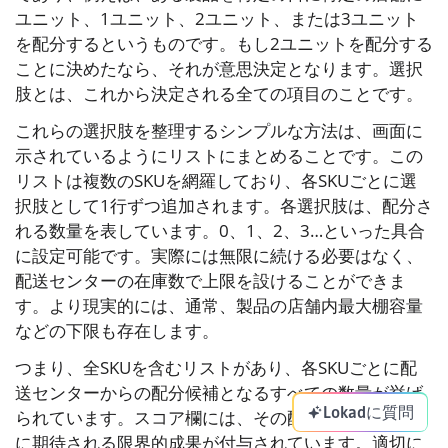
ユニット、1ユニット、2ユニット、または3ユニット
を配分するというものです。もし2ユニットを配分する
ことに決めたなら、それが意思決定となります。選択
肢とは、これから決定される全ての項目のことです。
これらの選択肢を整理するシンプルな方法は、画面に
示されているようにリストにまとめることです。この
リストは複数のSKUを網羅しており、各SKUごとに選
択肢として1行ずつ追加されます。各選択肢は、配分さ
れる数量を表しています。0、1、2、3…といった具合
に設定可能です。実際には無限に続ける必要はなく、
配送センターの在庫数で上限を設けることができま
す。より現実的には、通常、製品の店舗内最大棚容量
などの下限も存在します。
つまり、全SKUを含むリストがあり、各SKUごとに配
送センターからの配分候補となるすべての数量が挙げ
Lokadに質問
られています。スコア欄には、その配分を行った場合
に期待される限界的成果が付与されています。適切に