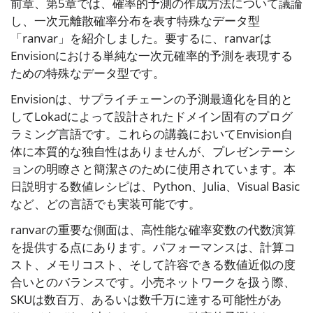
前章、第5章では、確率的予測の作成方法について議論
し、一次元離散確率分布を表す特殊なデータ型
「ranvar」を紹介しました。要するに、ranvarは
Envisionにおける単純な一次元確率的予測を表現する
ための特殊なデータ型です。
Envisionは、サプライチェーンの予測最適化を目的と
してLokadによって設計されたドメイン固有のプログ
ラミング言語です。これらの講義においてEnvision自
体に本質的な独自性はありませんが、プレゼンテーシ
ョンの明瞭さと簡潔さのために使用されています。本
日説明する数値レシピは、Python、Julia、Visual Basic
など、どの言語でも実装可能です。
ranvarの重要な側面は、高性能な確率変数の代数演算
を提供する点にあります。パフォーマンスは、計算コ
スト、メモリコスト、そして許容できる数値近似の度
合いとのバランスです。小売ネットワークを扱う際、
SKUは数百万、あるいは数千万に達する可能性があ