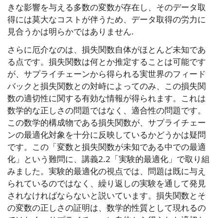
きな影響を与える多数の変数が存在し、そのデータ取
得には莫大なコストが伴うため、データ取得の労力に
見合うかは明らかではありません.
さらに厄介なのは、損失関数自体がほとんど未知であ
る点です。損失関数は何とか推定することは可能です
が、サプライチェーンから得られる実世界のフィード
バックと損失関数との対峙によってのみ、この損失関
数の適切性に関する有効な情報が得られます。これは
数学的な正しさの問題ではなく、適合性の問題です。
この数学的構成物である損失関数が、サプライチェー
ンの最適化対象を十分に反映しているかどうかは疑問
です。この「変数と損失関数が未知である中での最適
化」という難問に、講義2.2「実験的最適化」で取り組
みました。実験的最適化の視点では、問題は既に与え
られているのではなく、繰り返しの実験を通して発見
されなければならないと説いています。損失関数とそ
の変数の正しさの証明は、数学的性質として現れるの