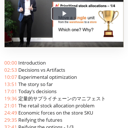
Play
Video
00:00
Introduction
02:53
Decisions vs Artifacts
10:07
Experimental optimization
13:51
The story so far
17:01
Today’s decisions
19:36
定量的サプライチェーンのマニフェスト
21:01
The retail stock allocation problem
24:49
Economic forces on the store SKU
29:35
Reifying the futures
32:41
Reifying the options - 1/3