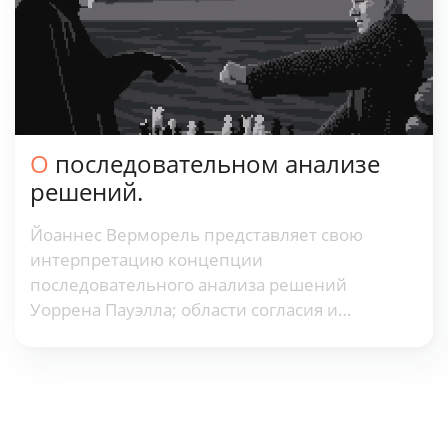
О последовательном анализе
решений.
Йоаннес Верморель представляет свою
интерпретацию концепции
последовательного анализа решений
Уоррена Пауэлла; области согласия и
возможного расхождения.