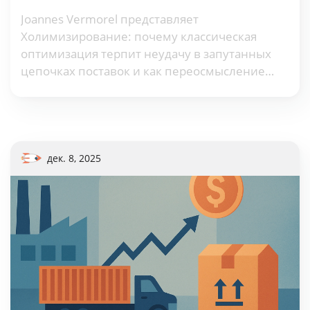
Joannes Vermorel представляет
Холимизирование: почему классическая
оптимизация терпит неудачу в запутанных
цепочках поставок и как переосмысление
целей, данных и ограничений превращает
неудачи в обучающие возможности.
дек. 8, 2025