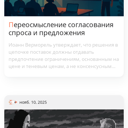
Переосмысление согласования
спроса и предложения
Иоанн Верморель утверждает, что решения в
цепочке поставок должны отдавать
предпочтение ограничениям, основанным на
цене и теневым ценам, а не консенсусным
прогнозам.
нояб. 10, 2025