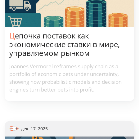
Цепочка поставок как
экономические ставки в мире,
управляемом рынком
Joannes Vermorel reframes supply chain as a
portfolio of economic bets under uncertainty,
showing how probabilistic models and decision
engines turn better bets into profit.
дек. 17, 2025