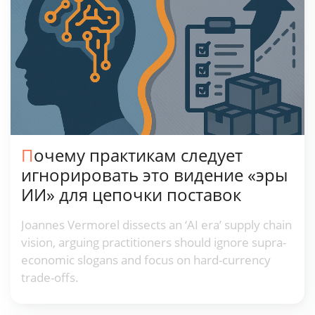
Почему практикам следует
игнорировать это видение «эры
ИИ» для цепочки поставок
Joannes Vermorel dissects an ‘AI era’ supply chain
vision, arguing practitioners should ignore supra-
economic slogans and focus on hard-currency
trade-offs.