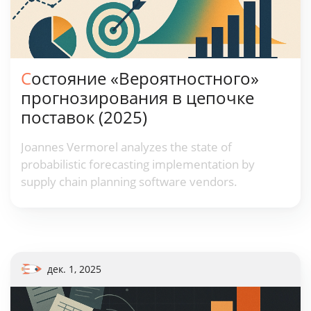
Состояние «Вероятностного»
прогнозирования в цепочке
поставок (2025)
Joannes Vermorel analyzes the state of
probabilistic forecasting implementation by
supply chain planning software vendors.
дек. 1, 2025