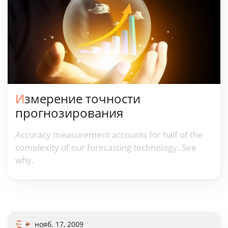
Измерение точности
прогнозирования
Accuracy measurement accounts for half of the
complexity of our forecasting technology. See
why.
нояб. 17, 2009