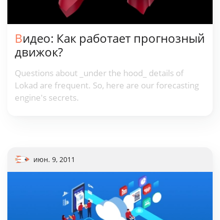
Видео: Как работает прогнозный
движок?
Questions about _under the hood_ details of
Lokad are frequent. So, here are our forecasting
engine's secrets.
июн. 9, 2011