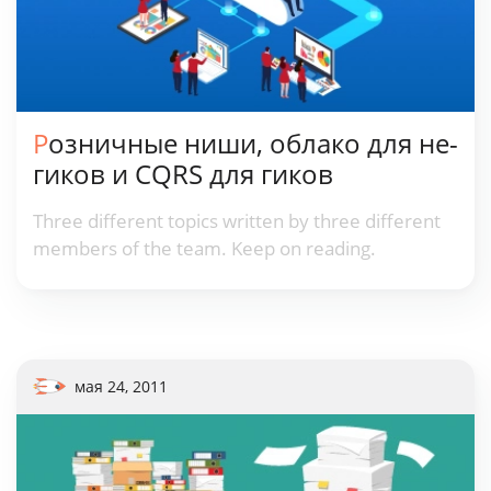
Розничные ниши, облако для не-
гиков и CQRS для гиков
Three different topics written by three different
members of the team. Keep on reading.
мая 24, 2011