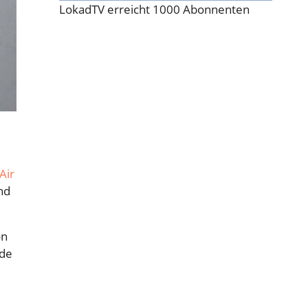
LokadTV erreicht 1000 Abonnenten
Air
nd
on
ode