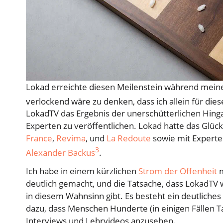
Lokad erreichte diesen Meilenstein während mein
verlockend wäre zu denken, dass ich allein für dies
LokadTV das Ergebnis der unerschütterlichen Hin
Experten zu veröffentlichen. Lokad hatte das Glüc
France
,
Revima
, und
La Redoute
sowie mit Experte
3
Alexander Backus
.
Ich habe in einem kürzlichen
Strom der Offenheit
m
deutlich gemacht, und die Tatsache, dass LokadTV w
in diesem Wahnsinn gibt. Es besteht ein deutliches
dazu, dass Menschen Hunderte (in einigen Fällen 
Interviews und Lehrvideos anzusehen.