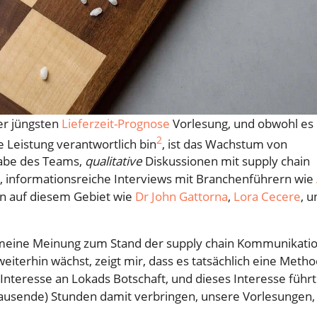
er jüngsten
Lieferzeit-Prognose
Vorlesung, und obwohl es
2
e Leistung verantwortlich bin
, ist das Wachstum von
gabe des Teams,
qualitative
Diskussionen mit supply chain
k, informationsreiche Interviews mit Branchenführern wie
n auf diesem Gebiet wie
Dr John Gattorna
,
Lora Cecere
, u
eine Meinung zum Stand der supply chain Kommunikati
eiterhin wächst, zeigt mir, dass es tatsächlich eine Meth
 Interesse an Lokads Botschaft, und dieses Interesse führt
Tausende) Stunden damit verbringen, unsere Vorlesungen,