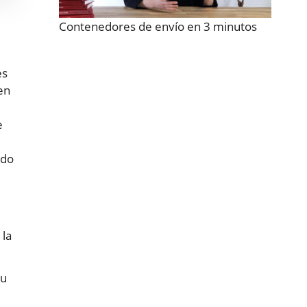
Contenedores de envío en 3 minutos
es
en
e
ado
 la
su