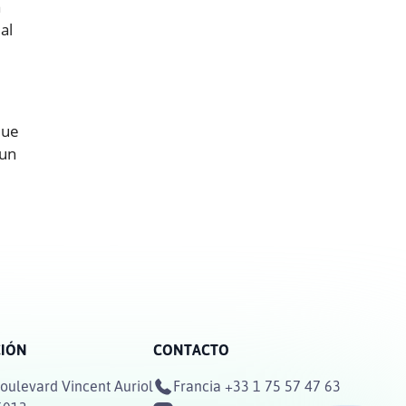
a
al
que
 un
CIÓN
CONTACTO
oulevard Vincent Auriol
Francia
+33 1 75 57 47 63