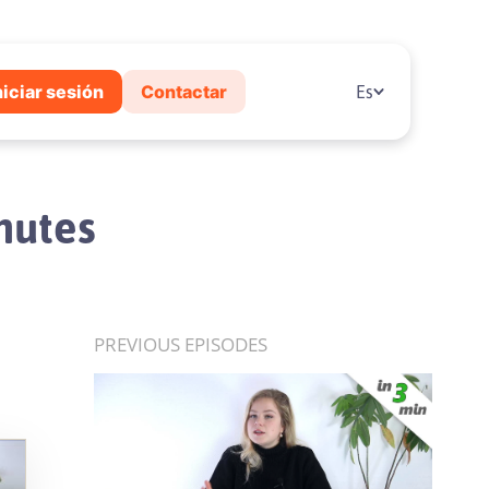
niciar sesión
Contactar
Es
nutes
PREVIOUS EPISODES