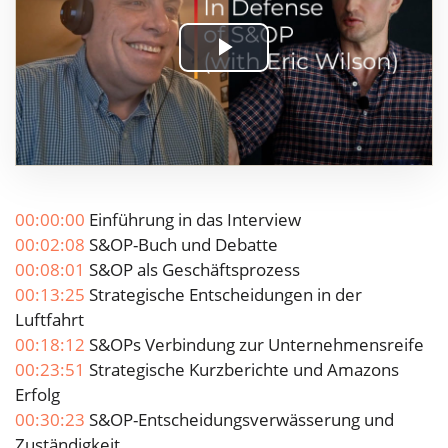
Play
Video
00:00:00
Einführung in das Interview
00:02:08
S&OP-Buch und Debatte
00:08:01
S&OP als Geschäftsprozess
00:13:25
Strategische Entscheidungen in der
Luftfahrt
00:18:12
S&OPs Verbindung zur Unternehmensreife
00:23:51
Strategische Kurzberichte und Amazons
Erfolg
00:30:23
S&OP-Entscheidungsverwässerung und
Zuständigkeit