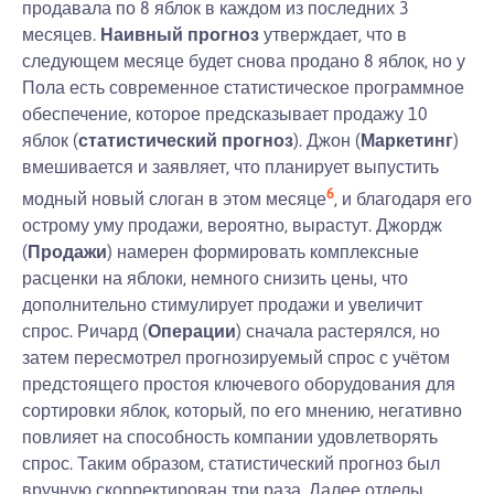
продавала по 8 яблок в каждом из последних 3
месяцев.
Наивный прогноз
утверждает, что в
следующем месяце будет снова продано 8 яблок, но у
Пола есть современное статистическое программное
обеспечение, которое предсказывает продажу 10
яблок (
статистический прогноз
). Джон (
Маркетинг
)
вмешивается и заявляет, что планирует выпустить
6
модный новый слоган в этом месяце
, и благодаря его
острому уму продажи, вероятно, вырастут. Джордж
(
Продажи
) намерен формировать комплексные
расценки на яблоки, немного снизить цены, что
дополнительно стимулирует продажи и увеличит
спрос. Ричард (
Операции
) сначала растерялся, но
затем пересмотрел прогнозируемый спрос с учётом
предстоящего простоя ключевого оборудования для
сортировки яблок, который, по его мнению, негативно
повлияет на способность компании удовлетворять
спрос. Таким образом, статистический прогноз был
вручную скорректирован три раза. Далее отделы